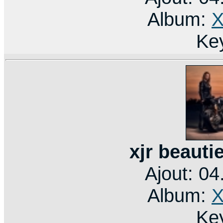
Album:
X
Ke
xjr beauti
Ajout: 0
Album:
X
Ke