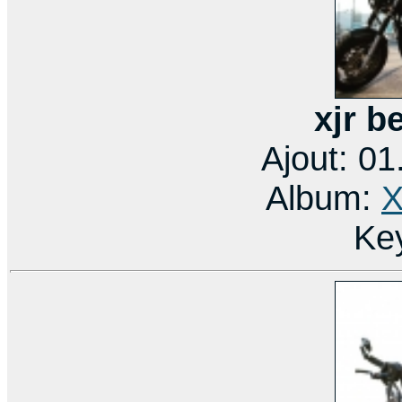
xjr b
Ajout: 0
Album:
X
Ke