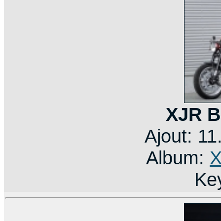
XJR B
Ajout: 1
Album:
X
Ke