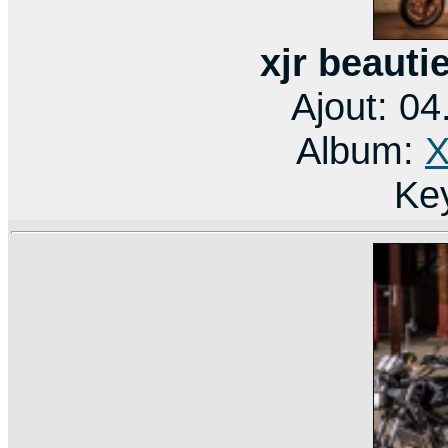
xjr beauti
Ajout: 0
Album:
X
Ke