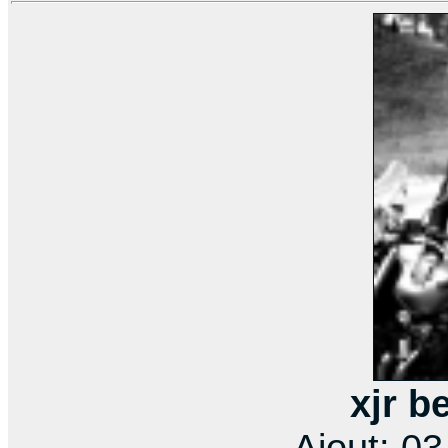
xjr b
Ajout: 0