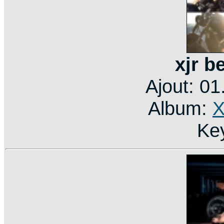
xjr b
Ajout: 0
Album:
X
Ke