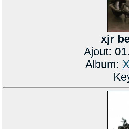
xjr b
Ajout: 0
Album:
X
Ke