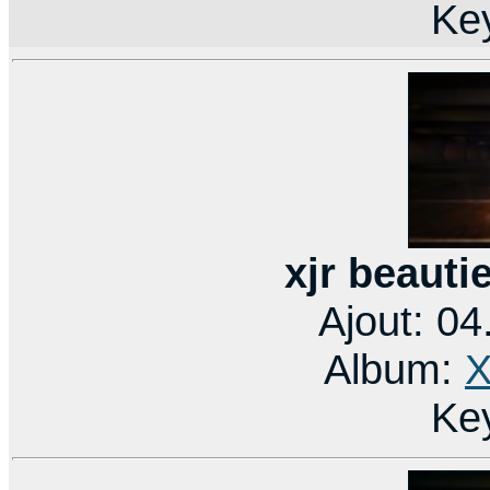
Ke
xjr beauti
Ajout: 0
Album:
X
Ke