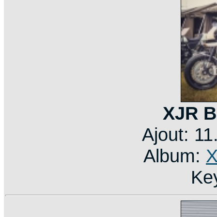
XJR B
Ajout: 1
Album:
X
Ke