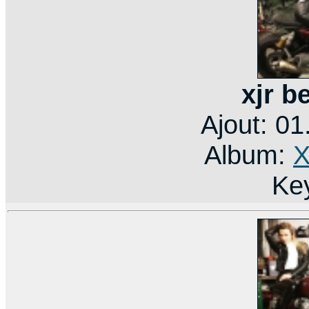
xjr b
Ajout: 0
Album:
X
Ke