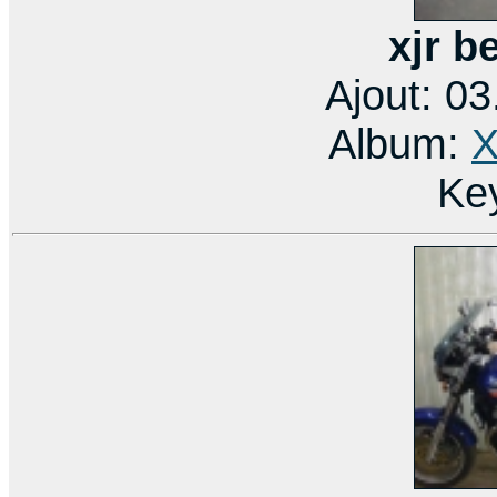
xjr b
Ajout: 0
Album:
X
Ke