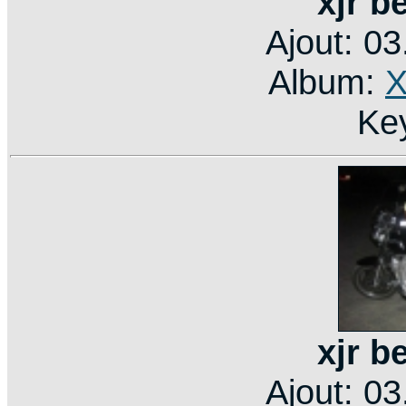
xjr b
Ajout: 0
Album:
X
Ke
xjr b
Ajout: 0