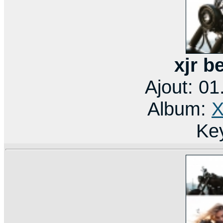
xjr b
Ajout: 0
Album:
X
Ke