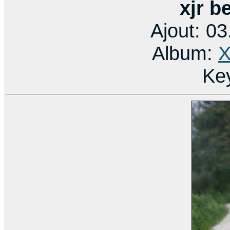
xjr b
Ajout: 0
Album:
X
Ke