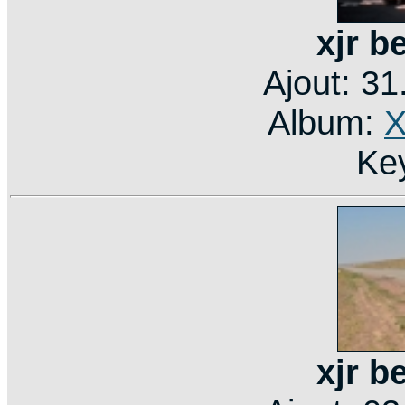
xjr b
Ajout: 3
Album:
X
Ke
xjr b