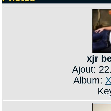
xjr b
Ajout: 2
Album:
X
Ke