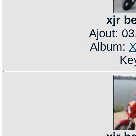
xjr b
Ajout: 0
Album:
X
Ke