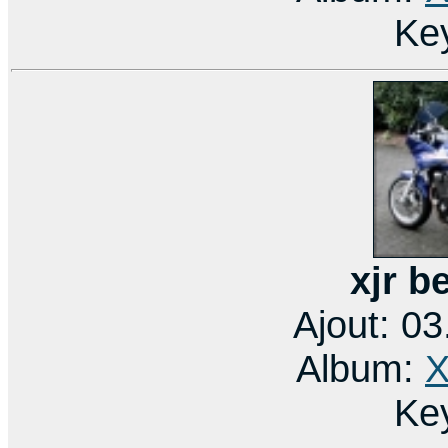
Ke
xjr b
Ajout: 0
Album:
X
Ke