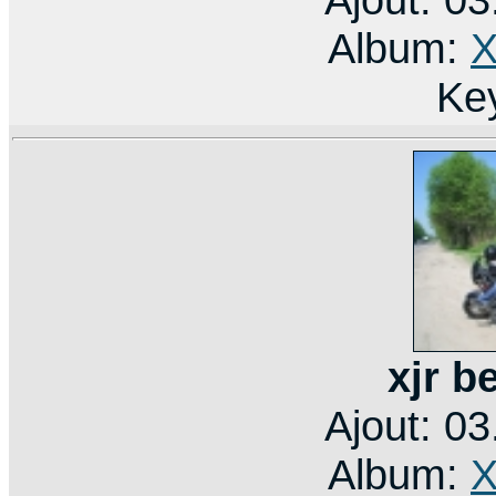
Album:
X
Ke
xjr b
Ajout: 0
Album:
X