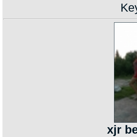
Ke
xjr b