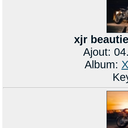
xjr beauti
Ajout: 0
Album:
X
Ke