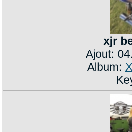
xjr b
Ajout: 0
Album:
X
Ke