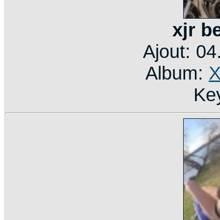
xjr b
Ajout: 0
Album:
X
Ke