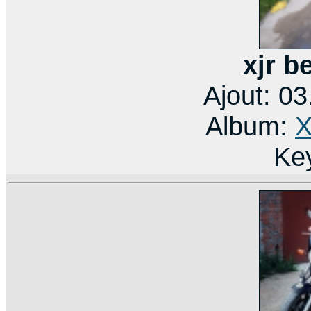
xjr b
Ajout: 0
Album:
X
Ke