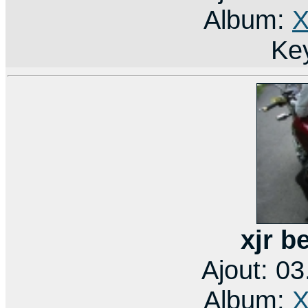
Album:
X
Ke
xjr b
Ajout: 0
Album:
X