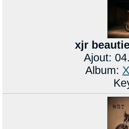
xjr beauti
Ajout: 0
Album:
X
Ke