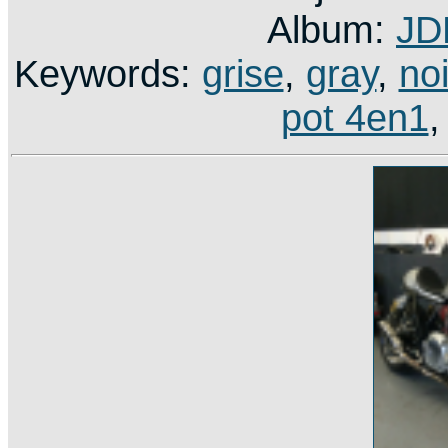
Album:
JD
Keywords:
grise
,
gray
,
no
pot 4en1