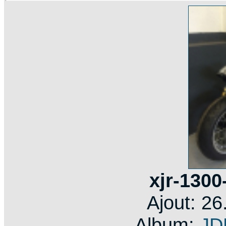
xjr-1300
Ajout: 2
Album:
JD