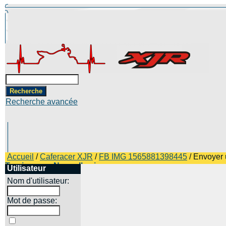
Recherche avancée
Accueil
/
Caferacer XJR
/
FB IMG 1565881398445
/ Envoyer
Top images
Nouvelles images
Utilisateur
Nom d'utilisateur:
Mot de passe: