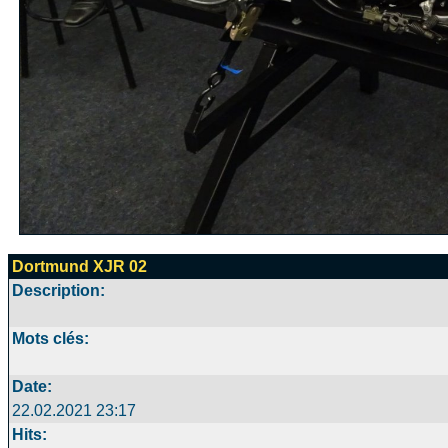
Dortmund XJR 02
Description:
Mots clés:
Date:
22.02.2021 23:17
Hits: