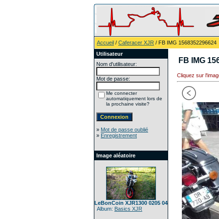
Accueil
/
Caferacer XJR
/ FB IMG 1568352296624
Utilisateur
FB IMG 15
Nom d'utilisateur:
Cliquez sur l'imag
Mot de passe:
Me connecter
automatiquement lors de
la prochaine visite?
»
Mot de passe oublié
»
Enregistrement
Image aléatoire
LeBonCoin XJR1300 0205 04
Album:
Basics XJR