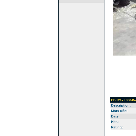
FB IMG 156835
Description:
Mots clés:
Date:
Hits:
Rating: