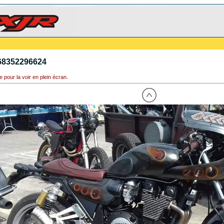
68352296624
e pour la voir en plein écran.